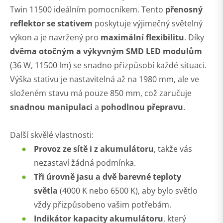
Twin 11500 ideálním pomocníkem. Tento
přenosný
reflektor se stativem
poskytuje výjimečný světelný
výkon a je navržený pro
maximální flexibilitu
. Díky
dvěma otočným a výkyvným SMD LED modulům
(36 W, 11500 lm) se snadno přizpůsobí každé situaci.
Výška stativu je nastavitelná až na 1980 mm, ale ve
složeném stavu má pouze 850 mm, což zaručuje
snadnou manipulaci
a
pohodlnou přepravu
.
Další skvělé vlastnosti:
Provoz ze sítě i z akumulátoru
, takže vás
nezastaví žádná podmínka.
Tři úrovně jasu a dvě barevné teploty
světla
(4000 K nebo 6500 K), aby bylo světlo
vždy přizpůsobeno vašim potřebám.
Indikátor kapacity akumulátoru
, který