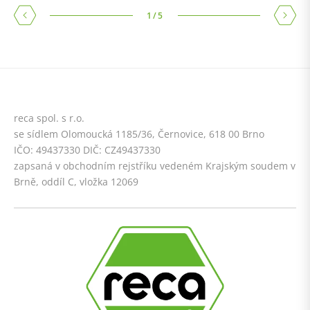
1
/
5
reca spol. s r.o.
se sídlem Olomoucká 1185/36, Černovice, 618 00 Brno
IČO: 49437330 DIČ: CZ49437330
zapsaná v obchodním rejstříku vedeném Krajským soudem v
Brně, oddíl C, vložka 12069