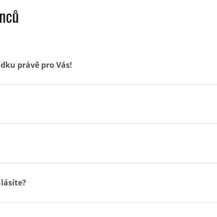
anců
dku právě pro Vás!
lásíte?