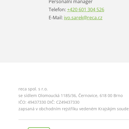
Personalní manager
Telefon:
+420 601 304 526
E-Mail:
ivo.sarek@reca.cz
reca spol. s r.o.
se sídlem Olomoucká 1185/36, Černovice, 618 00 Brno
IČO: 49437330 DIČ: CZ49437330
zapsaná v obchodním rejstříku vedeném Krajským soudem